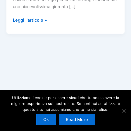
una piacevolissima giornata […]
Torneo
Leggi l'articolo »
di
Beach
volley,
buffet
&
sauna
12.07.20
Utilizziamo i cookie per essere sicuri che tu possa avere la
migliore esperienza sul nostro sito. Se continui ad utilizzare
questo sito noi assumiamo che tu ne sia felice.
Copyright © 2026 | Powered by
Tema WordPress Astra
Ok
Read More