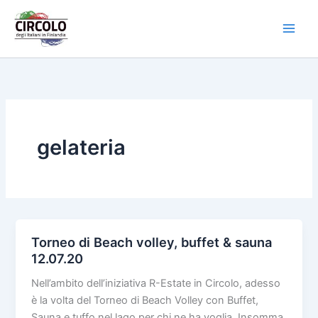
Vai
al
contenuto
gelateria
Torneo di Beach volley, buffet & sauna
12.07.20
Nell’ambito dell’iniziativa R-Estate in Circolo, adesso
è la volta del Torneo di Beach Volley con Buffet,
Sauna e tuffo nel lago per chi ne ha voglia. Insomma