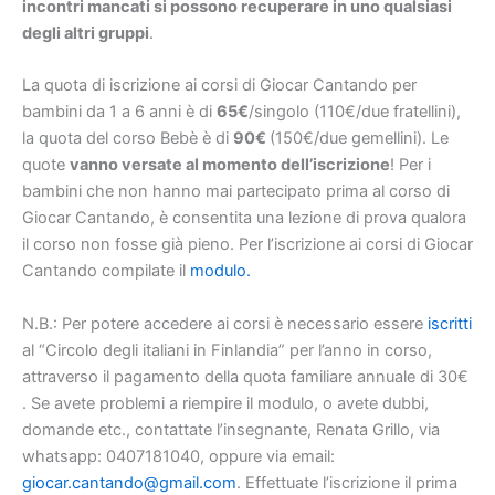
incontri mancati si possono recuperare in uno qualsiasi
degli altri gruppi
.
La quota di iscrizione ai corsi di Giocar Cantando per
bambini da 1 a 6 anni è di
65€
/singolo (110€/due fratellini),
la quota del corso Bebè è di
90€
(150€/due gemellini). Le
quote
vanno versate al momento dell’iscrizione
!
Per i
bambini che non hanno mai partecipato prima al corso di
Giocar Cantando, è consentita una lezione di prova qualora
il corso non fosse già pieno.
Per l’iscrizione ai corsi di Giocar
Cantando compilate il
modulo.
N.B.:
Per potere accedere ai corsi è necessario essere
iscritti
al “Circolo degli italiani in Finlandia” per l’anno in corso,
attraverso il pagamento della quota familiare annuale di 30€
.
Se avete problemi a riempire il modulo, o avete dubbi,
domande etc., contattate l’insegnante, Renata Grillo, via
whatsapp: 0407181040, oppure via email:
giocar.cantando@gmail.com
.
Effettuate l’iscrizione il prima