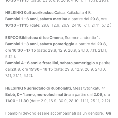
10:30 – 11:15
(date:
23.8, 6.9, 20.9, 4.10, 1.11, 15.11, 29.11).
HELSINKI
Kulttuurikeskus Caisa,
Kaikukatu 4 B:
Bambini 1 – 6 anni, sabato mattina
a partire dal
29.8
, ore
10:30 – 11:15
(date: 29.8, 12.9, 26.9, 24.10, 7.11, 21.11, 5.12 ).
ESPOO
Biblioteca di Iso Omena,
Suomenlahdentie 1:
Bambini 1 – 3 anni, sabato pomeriggio
a partire dal
29.8
,
ore
16:30 – 17:15
(date: 29.8, 12.9, 26.9, 24.10, 7.11, 21.11,
5.12 ).
Bambini 4 – 6 anni e fratellini, sabato pomeriggio
a partire
dal
29.8
, ore
15:30 – 16:15
(date: 29.8, 12.9, 26.9, 24.10,
7.11, 21.11, 5.12).
HELSINKI
Nuorisotalo di Ruoholahti,
Messitytönkatu 4:
Bebè, 0 – 1 anno, mercoledì mattina
a partire dal
2.09,
ore
11:00 – 11:30
(date: 2.9, 16.9, 30.9, 28.10, 11.11, 25.11, 2.12).
I bambini devono essere accompagnati da un genitore.
Gli