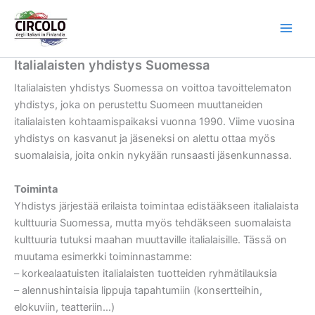
Vai
al
contenuto
Italialaisten yhdistys Suomessa
Italialaisten yhdistys Suomessa on voittoa tavoittelematon
yhdistys, joka on perustettu Suomeen muuttaneiden
italialaisten kohtaamispaikaksi vuonna 1990. Viime vuosina
yhdistys on kasvanut ja jäseneksi on alettu ottaa myös
suomalaisia, joita onkin nykyään runsaasti jäsenkunnassa.
Toiminta
Yhdistys järjestää erilaista toimintaa edistääkseen italialaista
kulttuuria Suomessa, mutta myös tehdäkseen suomalaista
kulttuuria tutuksi maahan muuttaville italialaisille. Tässä on
muutama esimerkki toiminnastamme:
– korkealaatuisten italialaisten tuotteiden ryhmätilauksia
– alennushintaisia lippuja tapahtumiin (konsertteihin,
elokuviin, teatteriin…)