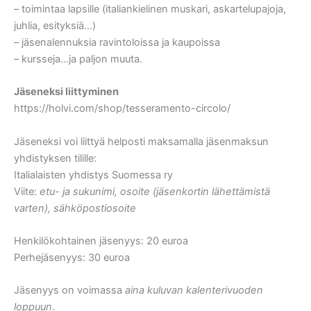
– toimintaa lapsille (italiankielinen muskari, askartelupajoja,
juhlia, esityksiä…)
– jäsenalennuksia ravintoloissa ja kaupoissa
– kursseja…ja paljon muuta.
Jäseneksi liittyminen
https://holvi.com/shop/tesseramento-circolo/
Jäseneksi voi liittyä helposti maksamalla jäsenmaksun
yhdistyksen tilille:
Italialaisten yhdistys Suomessa ry
Viite:
etu- ja sukunimi, osoite (jäsenkortin lähettämistä
varten), sähköpostiosoite
Henkilökohtainen jäsenyys: 20 euroa
Perhejäsenyys: 30 euroa
Jäsenyys on voimassa
aina kuluvan kalenterivuoden
loppuun
.