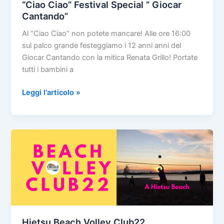
“Ciao Ciao” Festival Special ” Giocar
Cantando”
Al “Ciao Ciao” non potete mancare! Alle ore 16:00
sul palco grande festeggiamo i 12 anni anni del
Giocar Cantando con la mitica Renata Grillo! Portate
tutti i bambini a
“Ciao
Leggi l'articolo »
Ciao”
Festival
Special
”
Giocar
Cantando”
Hietsu Beach Volley Club22