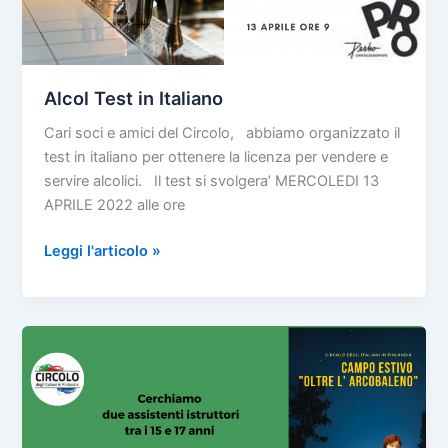
Alcol Test in Italiano
Cari soci e amici del Circolo, abbiamo organizzato il
test in italiano per ottenere la licenza per vendere e
servire alcolici. Il test si svolgera’ MERCOLEDI 13
APRILE 2022 alle ore
Alcol
Leggi l'articolo »
Test
in
Italiano