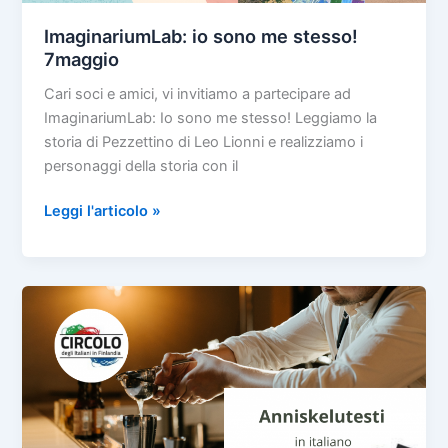
ImaginariumLab: io sono me stesso!
7maggio
Cari soci e amici, vi invitiamo a partecipare ad
ImaginariumLab: Io sono me stesso! Leggiamo la
storia di Pezzettino di Leo Lionni e realizziamo i
personaggi della storia con il
ImaginariumLab:
Leggi l'articolo »
io
sono
me
stesso!
7maggio