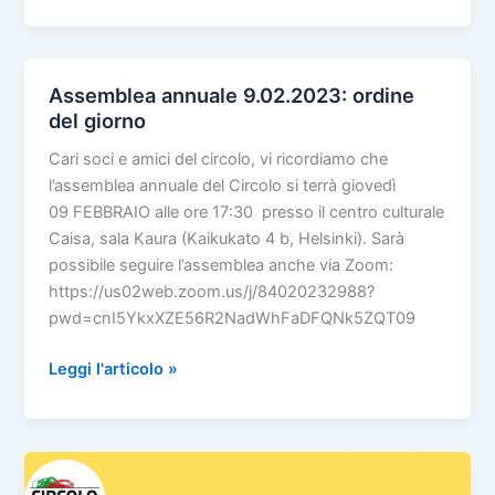
da
tavolo,
prossimi
appuntamenti:
Assemblea annuale 9.02.2023: ordine
21.04.
del giorno
e
Cari soci e amici del circolo, vi ricordiamo che
12.05.
l’assemblea annuale del Circolo si terrà giovedì
(Pub
09 FEBBRAIO alle ore 17:30 presso il centro culturale
Kaisla)
Caisa, sala Kaura (Kaikukato 4 b, Helsinki). Sarà
possibile seguire l’assemblea anche via Zoom:
https://us02web.zoom.us/j/84020232988?
pwd=cnI5YkxXZE56R2NadWhFaDFQNk5ZQT09
Assemblea
Leggi l'articolo »
annuale
9.02.2023:
ordine
del