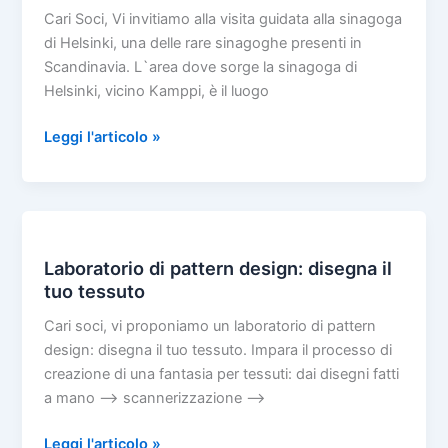
Cari Soci, Vi invitiamo alla visita guidata alla sinagoga
tempo
di Helsinki, una delle rare sinagoghe presenti in
e
Scandinavia. L`area dove sorge la sinagoga di
nello
Helsinki, vicino Kamppi, è il luogo
spazio
di
Visita
Leggi l'articolo »
una
guidata
tradizione
alla
di
sinagoga
benessere
di
e
Helsinki
socialità”
Laboratorio di pattern design: disegna il
tuo tessuto
Cari soci, vi proponiamo un laboratorio di pattern
design: disegna il tuo tessuto. Impara il processo di
creazione di una fantasia per tessuti: dai disegni fatti
a mano –> scannerizzazione –>
Laboratorio
Leggi l'articolo »