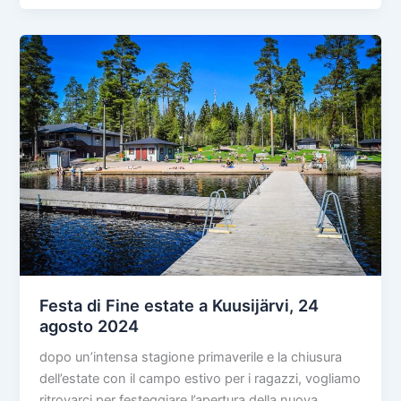
Libri
in
Circolo
e
Prrr…
talilá
Festa di Fine estate a Kuusijärvi, 24
agosto 2024
dopo un’intensa stagione primaverile e la chiusura
dell’estate con il campo estivo per i ragazzi, vogliamo
ritrovarci per festeggiare l’apertura della nuova