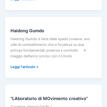
di
pattern
design:
disegna
il
Haidong Gumdo
tuo
Haidong Gumdo è l’arte della spada coreana, uno
tessuto
stile di combattimento che si focalizza su due
principi fondamentali: potenza e controllo. A
maggio dell’anno scorso con il Circolo
Haidong
Leggi l'articolo »
Gumdo
“LAboratorio di MOvimento creativo”
Curatrice: Alessia Dal Bo /