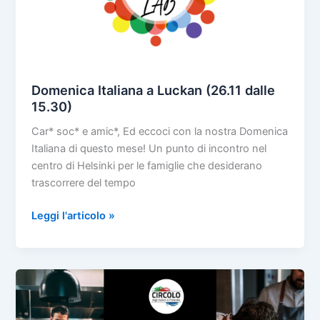
Domenica Italiana a Luckan (26.11 dalle
15.30)
Car* soc* e amic*, Ed eccoci con la nostra Domenica
Italiana di questo mese! Un punto di incontro nel
centro di Helsinki per le famiglie che desiderano
trascorrere del tempo
Domenica
Leggi l'articolo »
Italiana
a
Luckan
(26.11
dalle
15.30)