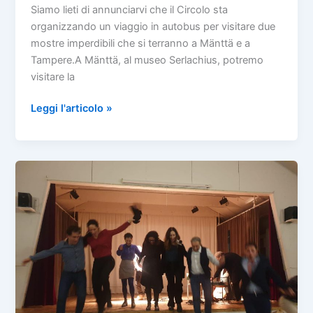
Siamo lieti di annunciarvi che il Circolo sta
organizzando un viaggio in autobus per visitare due
mostre imperdibili che si terranno a Mänttä e a
Tampere.A Mänttä, al museo Serlachius, potremo
visitare la
Viaggio
Leggi l'articolo »
in
autobus
per
visitare
mostre
a
Mänttä
e
Tampere
26
Maggio
2025