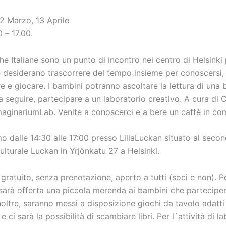
 2 Marzo, 13 Aprile
0 – 17.00.
 Italiane sono un punto di incontro nel centro di Helsinki 
e desiderano trascorrere del tempo insieme per conoscersi,
e e giocare. I bambini potranno ascoltare la lettura di una 
, a seguire, partecipare a un laboratorio creativo. A cura di 
maginariumLab. Venite a conoscerci e a bere un caffè in co
o dalle 14:30 alle 17:00 presso LillaLuckan situato al seco
ulturale Luckan in Yrjönkatu 27 a Helsinki.
è gratuito, senza prenotazione, aperto a tutti (soci e non). P
 sarà offerta una piccola merenda ai bambini che partecipe
Inoltre, saranno messi a disposizione giochi da tavolo adatti
e ci sarà la possibilità di scambiare libri. Per l´attività di l