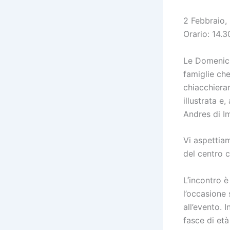
2 Febbraio,
Orario: 14.3
Le Domeniche
famiglie ch
chiacchierar
illustrata e
Andres di I
Vi aspettiam
del centro c
L’́incontro 
l’occasione
all’evento. 
fasce di età 