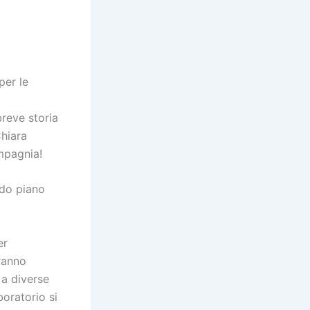
per le
breve storia
Chiara
mpagnia!
ndo piano
er
ranno
 a diverse
aboratorio si