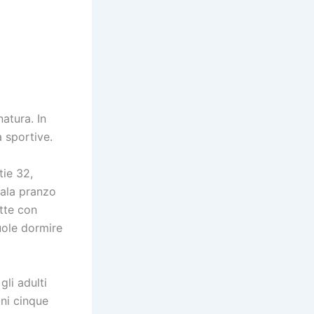
natura. In
 sportive.
tie 32,
sala pranzo
tte con
uole dormire
li adulti
ni cinque