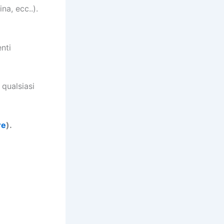
na, ecc..).
nti
 qualsiasi
re
).