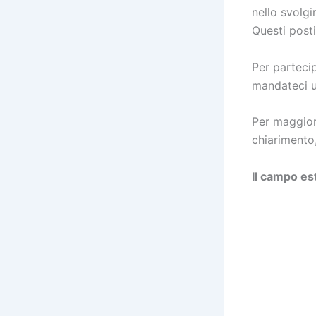
nello svolgi
Questi posti
Per parteci
mandateci u
Per maggiori
chiarimento,
Il campo est