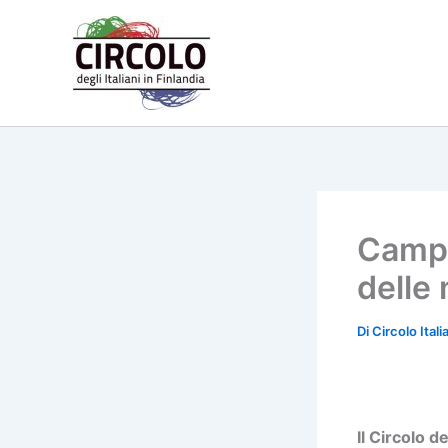
Vai
al
contenuto
Campo
delle 
Di
Circolo Ital
***
Il Circolo d