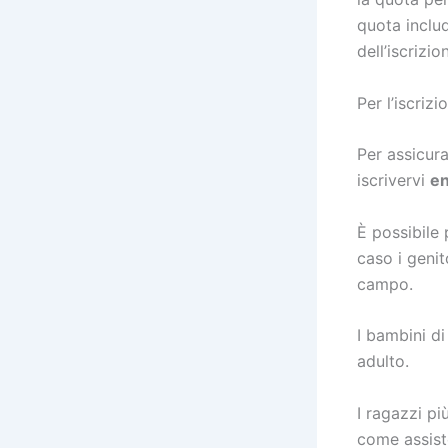
quota inclu
dell’iscrizio
Per l’iscri
Per assicura
iscrivervi
en
È possibile
caso i genit
campo.
I bambini d
adulto.
I ragazzi p
come assiste