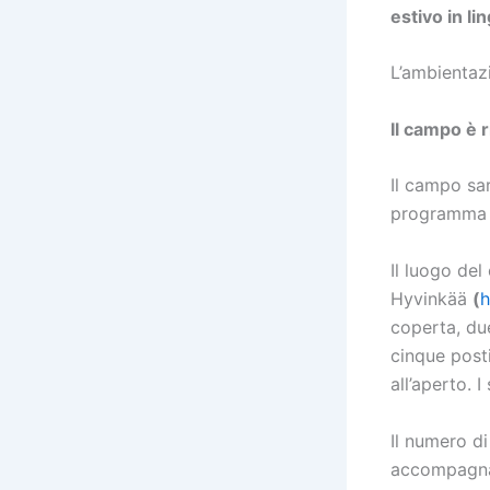
estivo in li
L’ambientaz
Il campo è r
Il campo sar
programma ci
Il luogo de
Hyvinkää
(
h
coperta, du
cinque post
all’aperto. I
Il numero di
accompagnat