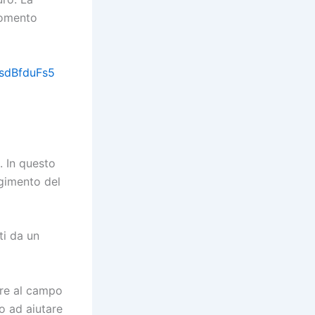
momento
dsdBfduFs5
 In questo
lgimento del
ti da un
are al campo
o ad aiutare