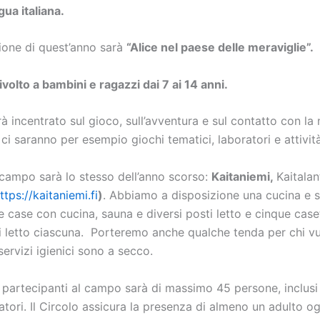
ngua italiana.
ione di quest’anno sarà
“A
lice nel paese delle meraviglie
”.
ivolto a bambini e ragazzi dai 7 ai 14 anni.
à incentrato sul gioco, sull’avventura e sul contatto con la 
 saranno per esempio giochi tematici, laboratori e attività
l campo sarà lo stesso dell’anno scorso:
Kaitaniemi,
Kaitalan
ttps://kaitaniemi.fi
)
. Abbiamo a disposizione una cucina e 
e case con cucina, sauna e diversi posti letto e cinque case
i letto ciascuna. Porteremo anche qualche tenda per chi v
 servizi igienici sono a secco.
 partecipanti al campo sarà di massimo 45 persone, inclusi g
ori. Il Circolo assicura la presenza di almeno un adulto og