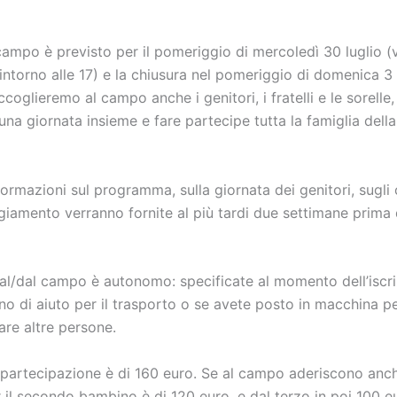
 campo è previsto per il pomeriggio di mercoledì 30 luglio (v
intorno alle 17) e la chiusura nel pomeriggio di domenica 3
oglieremo al campo anche i genitori, i fratelli e le sorelle,
una giornata insieme e fare partecipe tutta la famiglia dell
ormazioni sul programma, sulla giornata dei genitori, sugli 
giamento verranno fornite al più tardi due settimane prima d
o al/dal campo è autonomo: specificate al momento dell’iscr
no di aiuto per il trasporto o se avete posto in macchina p
e altre persone.
partecipazione è di 160 euro. Se al campo aderiscono anche 
 il secondo bambino è di 120 euro, e dal terzo in poi 100 e