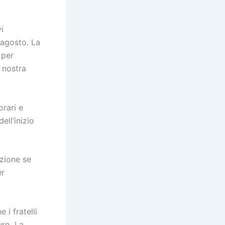
i
 agosto. La
 per
a nostra
orari e
ell’inizio
izione se
er
i fratelli
uro. La