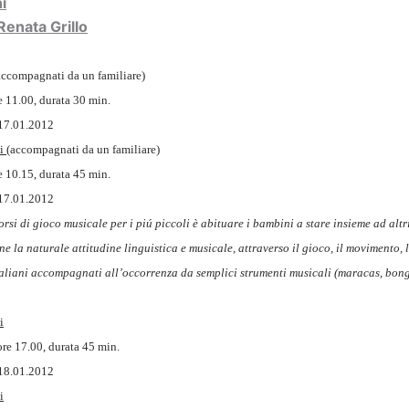
i
Renata Grillo
accompagnati da un familiare)
e 11.00, durata 30 min.
 17.01.2012
ni
(accompagnati da un familiare)
e 10.15, durata 45 min.
 17.01.2012
orsi di gioco musicale per i piú piccoli è abituare i bambini a stare insieme ad alt
ne la naturale attitudine linguistica e musicale, attraverso il gioco, il movimento, 
taliani accompagnati all’occorrenza da semplici strumenti musicali (maracas, bongo
i
re 17.00, durata 45 min.
 18.01.2012
i