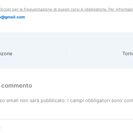
 Circolo per la frequentazione di questi corsi è obbligatoria. Per informazi
no@gmail.com
nzone
Torn
n commento
izzo email non sarà pubblicato.
I campi obbligatori sono con