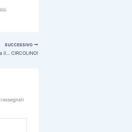
oni:
SUCCESSIVO
a il… CIRCOLINO!
trassegnati