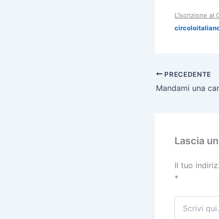
L’iscrizione al
circoloitalia
PRECEDENTE
Mandami una ca
Lascia u
Il tuo indir
*
Scrivi
qui..