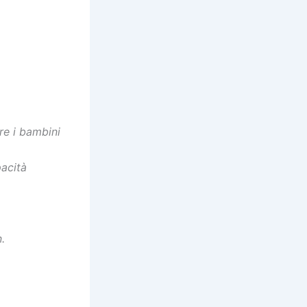
are i bambini
pacità
.
.