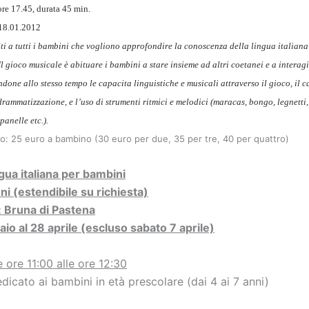
re 17.45, durata 45 min.
 18.01.2012
lti a tutti i bambini che vogliono approfondire la conoscenza della lingua italiana 
Il gioco musicale è abituare i bambini a stare insieme ad altri coetanei e a interag
ndone allo stesso tempo le capacita linguistiche e musicali attraverso il gioco, il ca
drammatizzazione, e l’uso di strumenti ritmici e melodici (maracas, bongo, legnetti,
panelle etc.).
o: 25 euro a bambino (30 euro per due, 35 per tre, 40 per quattro)
gua italiana per bambini
nni (estendibile su richiesta)
 Bruna di Pastena
aio al 28 aprile (escluso sabato 7 aprile)
 ore 11:00 alle ore 12:30
edicato ai bambini in età prescolare (dai 4 ai 7 anni)