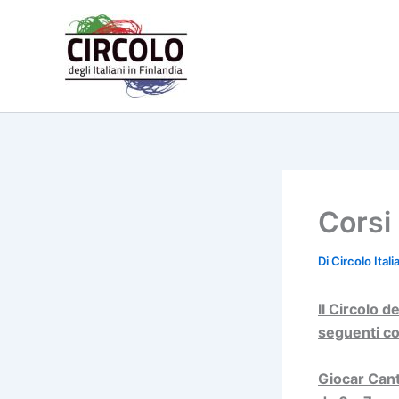
Vai
al
contenuto
Corsi
Di
Circolo Ital
Il Circolo d
seguenti co
Giocar Can