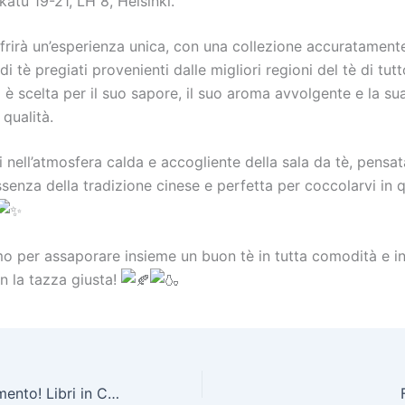
tu 19-21, LH 8, Helsinki.
ffrirà un’esperienza unica, con una collezione accuratament
di tè pregiati provenienti dalle migliori regioni del tè di tut
 è scelta per il suo sapore, il suo aroma avvolgente e la su
qualità.
nell’atmosfera calda e accogliente della sala da tè, pensat
’essenza della tradizione cinese e perfetta per coccolarvi in 
mo per assaporare insieme un buon tè in tutta comodità e in
n la tazza giusta!
Doppio appuntamento! Libri in Circolo e Prrr…talilá