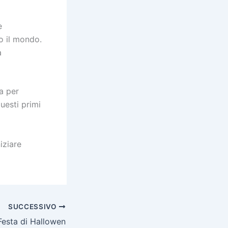
e
to il mondo.
a
a per
questi primi
iziare
SUCCESSIVO
Festa di Hallowen