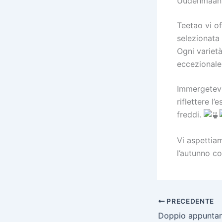
Uudenmaanka
Teetao vi o
selezionata 
Ogni varietà
eccezionale 
Immergetevi 
riflettere l
freddi.
Vi aspettia
l’autunno co
PRECEDENTE