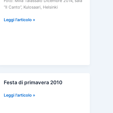
Foto: Milla Talassalo Dicembre 2014, sala
“Il Canto”, Kulosaari, Helsinki
Gala
Leggi l'articolo »
natalizio
del
Circolo
Festa di primavera 2010
Festa
Leggi l'articolo »
di
primavera