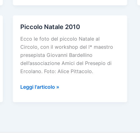
Natale
2010
con
Piccolo Natale 2010
karaoke
Ecco le foto del piccolo Natale al
Circolo, con il workshop del l* maestro
presepista Giovanni Bardellino
dell’associazione Amici del Presepio di
Ercolano. Foto: Alice Pittacolo.
Piccolo
Leggi l'articolo »
Natale
2010