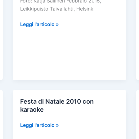
Foto: Katja Sallinen Febbraio 2015,
Leikkipuisto Taivallahti, Helsinki
Festa
Leggi l'articolo »
di
Carnevale
2015
Festa di Natale 2010 con
karaoke
Festa
Leggi l'articolo »
di