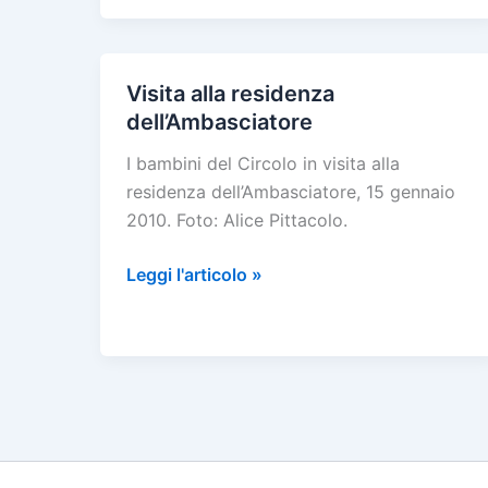
carnevale
2011
Visita alla residenza
dell’Ambasciatore
I bambini del Circolo in visita alla
residenza dell’Ambasciatore, 15 gennaio
2010. Foto: Alice Pittacolo.
Visita
Leggi l'articolo »
alla
residenza
dell’Ambasciatore