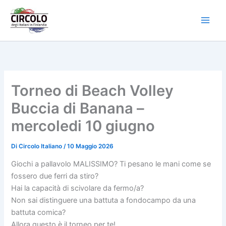
Vai
al
contenuto
Torneo di Beach Volley
Buccia di Banana –
mercoledi 10 giugno
Di
Circolo Italiano
/
10 Maggio 2026
Giochi a pallavolo MALISSIMO? Ti pesano le mani come se
fossero due ferri da stiro?
Hai la capacità di scivolare da fermo/a?
Non sai distinguere una battuta a fondocampo da una
battuta comica?
Allora questo è il torneo per te!