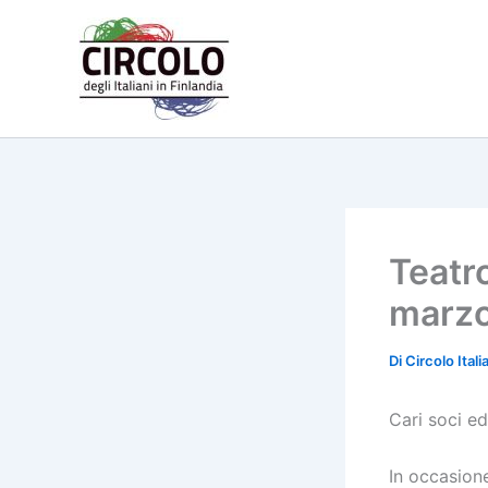
Vai
al
contenuto
Teatro
marz
Di
Circolo Ital
Cari soci ed
In occasione 