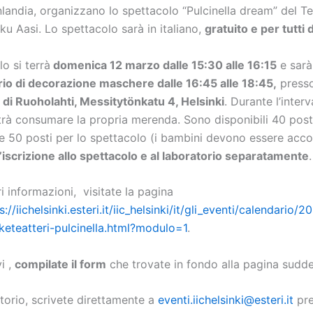
Finlandia, organizzano lo spettacolo “Pulcinella dream” del Te
kku Aasi. Lo spettacolo sarà in italiano,
gratuito e per tutti d
o si terrà
domenica 12 marzo dalle 15:30 alle 16:15
e sarà
rio di decorazione maschere dalle 16:45 alle 18:45,
presso
 di Ruoholahti, Messitytönkatu 4, Helsinki
. Durante l’interv
trà consumare la propria merenda. Sono disponibili 40 posti
 e 50 posti per lo spettacolo (i bambini devono essere acc
l’iscrizione allo spettacolo e al laboratorio separatamente
.
 informazioni, visitate la pagina
s://iichelsinki.esteri.it/iic_helsinki/it/gli_eventi/calendario/
keteatteri-pulcinella.html?modulo=1
.
i ,
compilate il form
che trovate in fondo alla pagina sudde
atorio, scrivete direttamente a
eventi.iichelsinki@esteri.it
pre