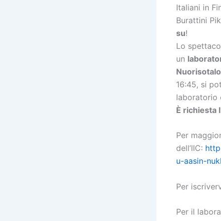
Italiani in 
Burattini Pi
su
!
Lo spettacol
un
laborato
Nuorisotalo
16:45, si po
laboratorio
È richiesta 
Per maggiori
dell’IIC:
http
u-aasin-nuk
Per iscriverv
Per il labor