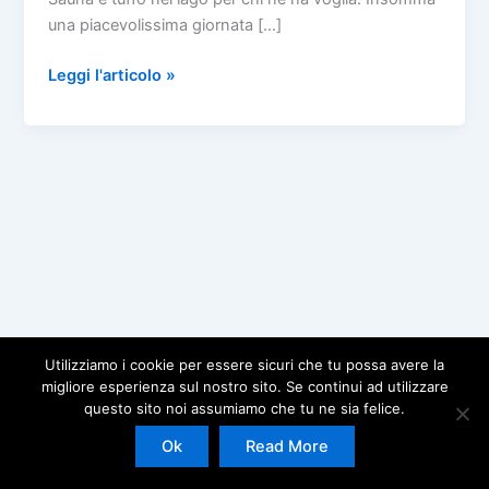
una piacevolissima giornata […]
Torneo
Leggi l'articolo »
di
Beach
volley,
buffet
&
sauna
12.07.20
Utilizziamo i cookie per essere sicuri che tu possa avere la
migliore esperienza sul nostro sito. Se continui ad utilizzare
questo sito noi assumiamo che tu ne sia felice.
Copyright © 2026 | Powered by
Tema WordPress Astra
Ok
Read More