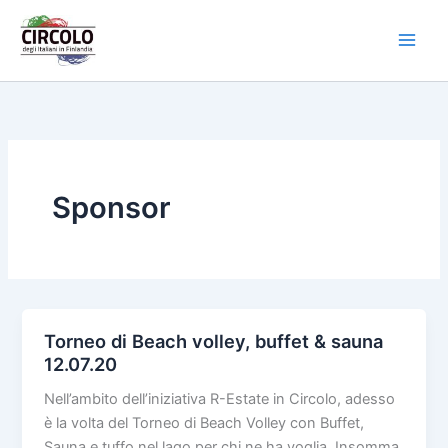
Vai
al
contenuto
Sponsor
Torneo di Beach volley, buffet & sauna
12.07.20
Nell’ambito dell’iniziativa R-Estate in Circolo, adesso
è la volta del Torneo di Beach Volley con Buffet,
Sauna e tuffo nel lago per chi ne ha voglia. Insomma