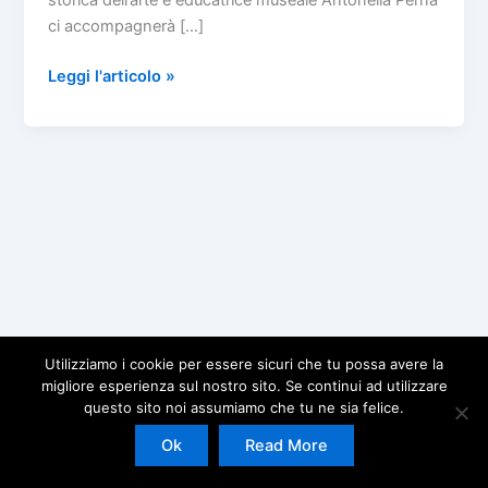
storica dell’arte e educatrice museale Antonella Perna
ci accompagnerà […]
Appuntamenti
Leggi l'articolo »
di
Arte
e
Cultura
Utilizziamo i cookie per essere sicuri che tu possa avere la
migliore esperienza sul nostro sito. Se continui ad utilizzare
questo sito noi assumiamo che tu ne sia felice.
Copyright © 2026 | Powered by
Tema WordPress Astra
Ok
Read More