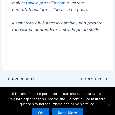
mail a:
tania@prrrtalila.com
e verrete
contattati qualora si liberasse un posto.
Il semaforo blu è acceso bambini, non perdete
l’occasione di prendere la strada per le stelle!
PRECEDENTE
SUCCESSIVO
Utilizziamo i cookie per essere sicuri che tu possa avere la
migliore esperienza sul nostro sito. Se continui ad utilizzare
questo sito noi assumiamo che tu ne sia felice.
Copyright © 2026 | Powered by
Tema WordPress Astra
Ok
Read More