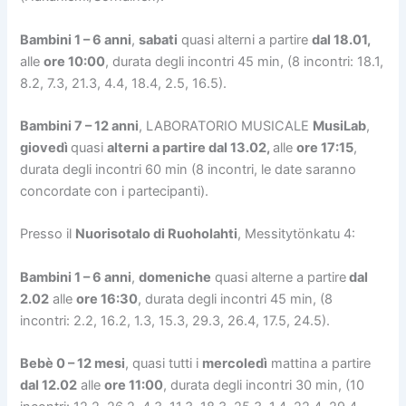
Bambini 1 – 6 anni
,
sabati
quasi
alterni
a partire
dal 18.01
,
alle
ore 10:00
, durata degli incontri 45 min,
(8 incontri: 18.1,
8.2, 7.3, 21.3, 4.4, 18.4, 2.5, 16.5).
Bambini 7 – 12 anni
,
LABORATORIO MUSICALE
MusiLa
b
,
giovedì
quasi
alterni
a partire
dal 13.02
,
alle
ore 17:15
,
durata degli incontri 60 min
(8 incontri, le date saranno
concordate con i partecipanti).
Presso il
Nuorisotalo di Ruoholahti
, Messitytönkatu 4:
Bambini 1 – 6 anni
,
domeniche
quasi
alterne
a partire
dal
2.02
alle
ore 16:30
, durata degli incontri 45 min, (8
incontri: 2.2, 16.2, 1.3, 15.3, 29.3, 26.4, 17.5, 24.5).
Bebè 0 – 12 mesi
, quasi tutti i
mercoledì
mattina a partire
dal 12.02
alle
ore 11:00
, durata degli incontri 30 min,
(10