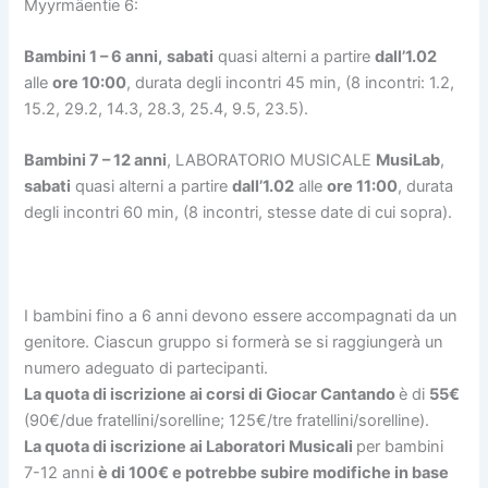
Myyrmäentie 6:
Bambini 1 – 6 anni,
sabati
quasi alterni
a partire
dall’1.02
alle
ore 10:00
, durata degli incontri 45 min, (8 incontri: 1.2,
15.2, 29.2, 14.3, 28.3, 25.4, 9.5, 23.5).
Bambini 7 – 12 anni
,
LABORATORIO MUSICALE
MusiLab
,
sabati
quasi
alterni
a partire
dall’1.02
alle
ore 11:00
, durata
degli incontri 60 min, (8 incontri, stesse date di cui sopra).
I bambini fino a 6 anni devono essere accompagnati da un
genitore. Ciascun gruppo si formerà se si raggiungerà un
numero adeguato di partecipanti.
La quota di iscrizione ai corsi di Giocar Cantando
è di
55€
(90€/due fratellini/sorelline; 125€/tre fratellini/sorelline).
La quota di iscrizione ai Laboratori Musicali
per bambini
7-12 anni
è di 100€ e potrebbe subire modifiche in base