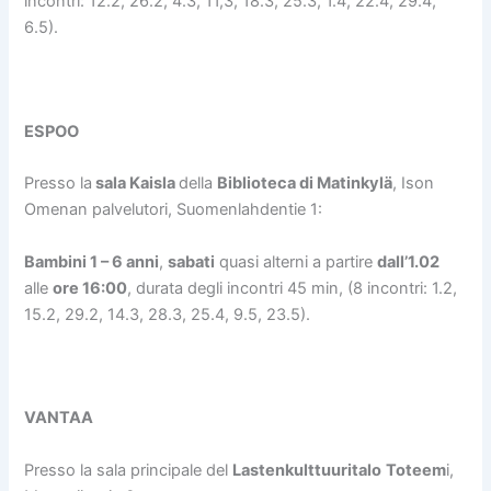
incontri: 12.2, 26.2, 4.3, 11,3, 18.3, 25.3, 1.4, 22.4, 29.4,
6.5).
ESPOO
Presso la
sala Kaisla
della
Biblioteca di Matinkylä
,
Ison
Omenan palvelutori, Suomenlahdentie 1:
Bambini 1 – 6 anni
,
sabati
quasi
alterni
a partire
dall’1.02
alle
ore 16:00
, durata degli incontri 45 min, (8 incontri: 1.2,
15.2, 29.2, 14.3, 28.3, 25.4, 9.5, 23.5).
VANTAA
Presso la sala principale del
Lastenkulttuuritalo
Toteem
i
,