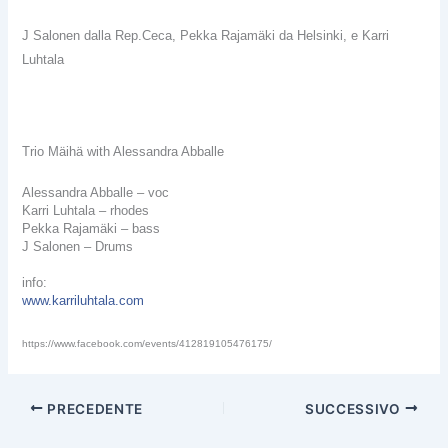
J Salonen dalla Rep.Ceca,
Pekka Rajamäki da Helsinki, e Karri
Luhtala
Trio Mäihä with Alessandra Abballe
Alessandra Abballe – voc
Karri Luhtala – rhodes
Pekka Rajamäki – bass
J Salonen – Drums
info:
www.karriluhtala.com
https://www.facebook.com/events/412819105476175/
PRECEDENTE
SUCCESSIVO