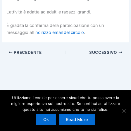
L’attività è adatta ad adulti e ragazzi grandi.
È gradita la conferma della partecipazione con un
messaggio all’
indirizzo email del circolo
.
PRECEDENTE
SUCCESSIVO
Utilizziamo i cookie per essere sicuri che tu possa avere la
migliore esperienza sul nostro sito. Se continui ad utilizzare
questo sito noi assumiamo che tu ne sia felice.
Copyright © 2026 | Powered by
Tema WordPress Astra
Ok
Read More