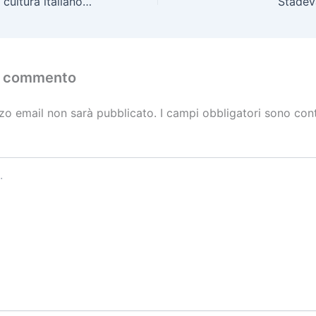
Corso di lingua e cultura italiano/finlandese per adulti
Stadev
n commento
izzo email non sarà pubblicato.
I campi obbligatori sono con