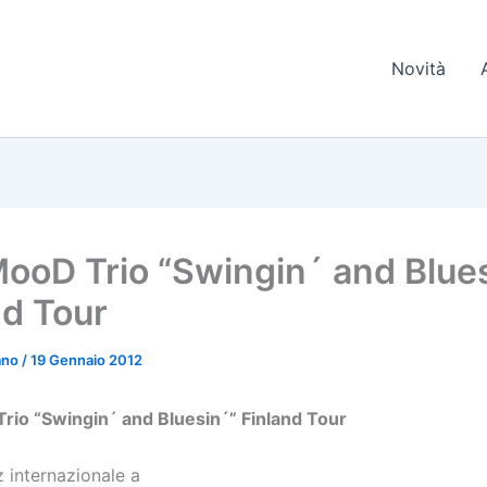
Novità
oD Trio “Swingin´ and Blues
nd Tour
iano
/
19 Gennaio 2012
io “Swingin´ and Bluesin´” Finland Tour
zz internazionale a