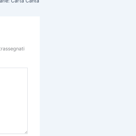
arie: Carta Canta
trassegnati