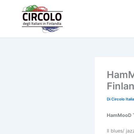
Vai
al
contenuto
HamMo
Finla
Di
Circolo Ital
HamMooD Tr
Il blues/ ja