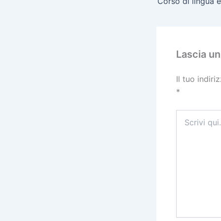
Lascia u
Il tuo indir
*
Scrivi
qui..