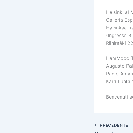
Helsinki al 
Galleria Es
Hyvinkää ris
(Ingresso 8
Riihimäki 22
HamMood Tr
Augusto Pal
Paolo Amar
Karri Luhtal
Benvenuti a
PRECEDENTE