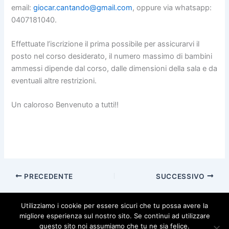
email:
giocar.cantando@gmail.com
, oppure via whatsapp:
0407181040.
Effettuate l’iscrizione il prima possibile per assicurarvi il
posto nel corso desiderato, il numero massimo di bambini
ammessi dipende dal corso, dalle dimensioni della sala e da
eventuali altre restrizioni.
Un caloroso Benvenuto a tutti!!
PRECEDENTE
SUCCESSIVO
Utilizziamo i cookie per essere sicuri che tu possa avere la
migliore esperienza sul nostro sito. Se continui ad utilizzare
questo sito noi assumiamo che tu ne sia felice.