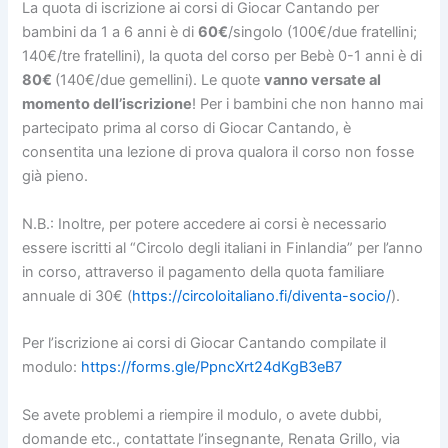
La quota di iscrizione ai corsi di Giocar Cantando per
bambini da 1 a 6 anni è di
60€
/singolo (100€/due fratellini;
140€/tre fratellini), la quota del corso per Bebè 0-1 anni è di
80€
(140€/due gemellini). Le quote
vanno versate al
momento dell’iscrizione
!
Per i bambini che non hanno mai
partecipato prima al corso di Giocar Cantando, è
consentita una lezione di prova qualora il corso non fosse
già pieno.
N.B.: Inoltre,
per potere accedere ai corsi è necessario
essere iscritti al “Circolo degli italiani in Finlandia” per l’anno
in corso, attraverso il pagamento della quota familiare
annuale di 30€ (
https://circoloitaliano.fi/diventa-socio/
).
Per l’iscrizione ai corsi di Giocar Cantando compilate il
modulo:
https://forms.gle/PpncXrt24dKgB3eB7
Se avete problemi a riempire il modulo, o avete dubbi,
domande etc., contattate l’insegnante, Renata Grillo, via