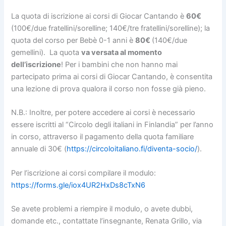
La quota di iscrizione ai corsi di Giocar Cantando è
60€
(100€/due fratellini/sorelline; 140€/tre fratellini/sorelline); la
quota del corso per Bebè 0-1 anni è
80€
(140€/due
gemellini). La quota
va versata al momento
dell’iscrizione
!
Per i bambini che non hanno mai
partecipato prima ai corsi di Giocar Cantando, è consentita
una lezione di prova qualora il corso non fosse già pieno.
N.B.: Inoltre,
per potere accedere ai corsi è necessario
essere iscritti al “Circolo degli italiani in Finlandia” per l’anno
in corso, attraverso il pagamento della quota familiare
annuale di 30€ (
https://circoloitaliano.fi/diventa-socio/
).
Per l’iscrizione ai corsi compilare il modulo:
https://forms.gle/iox4UR2HxDs8cTxN6
Se avete problemi a riempire il modulo, o avete dubbi,
domande etc., contattate l’insegnante, Renata Grillo, via