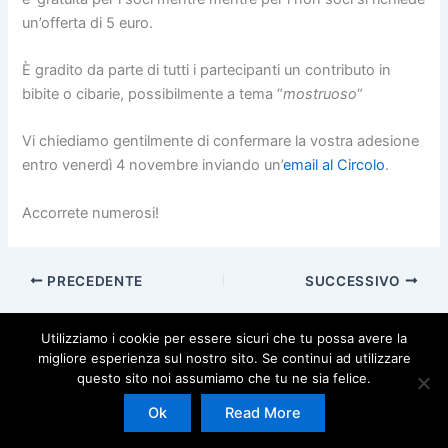
un’offerta di 5 euro.
È gradito da parte di tutti i partecipanti un contributo in
bibite o cibarie, possibilmente a tema “
mostruoso
“
Vi chiediamo gentilmente di confermare la vostra adesione
entro venerdì 4 novembre inviando un’
email al Circolo
.
Accorrete numerosi!
PRECEDENTE
SUCCESSIVO
Utilizziamo i cookie per essere sicuri che tu possa avere la
migliore esperienza sul nostro sito. Se continui ad utilizzare
questo sito noi assumiamo che tu ne sia felice.
Copyright © 2026 | Powered by
Tema WordPress Astra
Ok
Read More