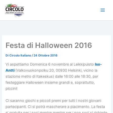
Vai
al
contenuto
Festa di Halloween 2016
Di
Circolo Italiano
/
24 Ottobre 2016
Vi aspettiamo Domenica 6 novembre al Leikkipuisto
Iso-
Antti
(Valkovuokonpolku 20, 00930 Helsinki, vicino la
stazione metro di Itakeskus) dalle 16:00 alle 18:30, per
festeggiare Halloween insieme grandi e, soprattutto,
piccini!
Ci saranno giochi e piccoli premi per tutti i nostri giovani
partecipanti. Ci si potrà mascherare a piacimento. La festa
e’ gratuita per i soci mentre mentre per i non soci si richiede