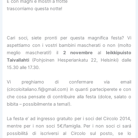
E con maghi e mostri a frotte
trascorriamo questa notte!
Cari soci, siete pronti per questa magnifica festa? Vi
aspettiamo con i vostri bambini mascherati o non (molto
meglio mascherati!) il
2 novembre
al
leikkipuisto
Taivallahti
(Pohjoinen Hesperiankatu 22, Helsinki) dalle
15.30 alle 17.30.
Vi preghiamo di confermare via email
(circoloitaliano.fi@gmail.com) in quanti parteciperete e con
che cosa pensate di contribuire alla festa (dolce, salato o
bibita – possibilmente a tema!).
La festa e’ ad ingresso gratuito per i soci del Circolo 2014,
mentre per i non soci 5€/famiglia. Per i non soci ci sará
possibilitá di iscriversi al Circolo sul posto, se lo