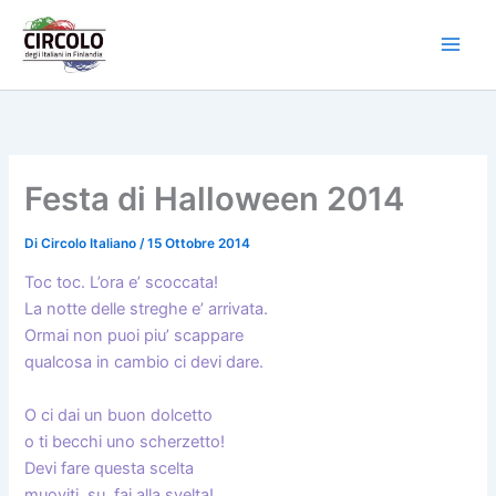
Vai
al
contenuto
Festa di Halloween 2014
Di
Circolo Italiano
/
15 Ottobre 2014
Toc toc. L’ora e’ scoccata!
La notte delle streghe e’ arrivata.
Ormai non puoi piu’ scappare
qualcosa in cambio ci devi dare.
O ci dai un buon dolcetto
o ti becchi uno scherzetto!
Devi fare questa scelta
muoviti, su, fai alla svelta!