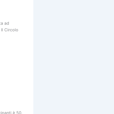
ta ad
. Il Circolo
cipanti è 50.