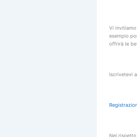
Vi invitiam
esempio
po
offrirà le b
Iscrivetevi
Registrazio
Nel rispetto