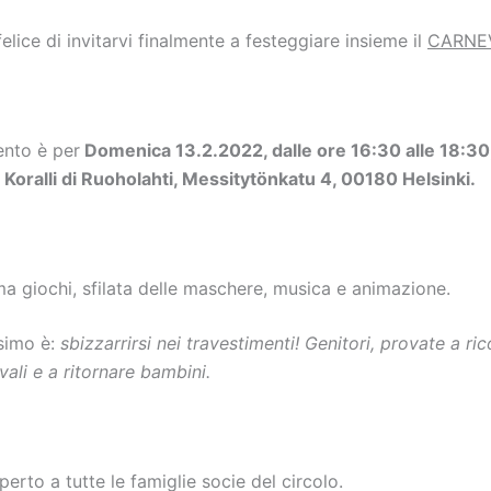
 felice di invitarvi finalmente a festeggiare insieme il
CARNEV
nto è per
Domenica 13.2.2022, dalle ore 16:30 alle 18:30,
 Koralli di Ruoholahti, Messitytönkatu 4, 00180 Helsinki.
a giochi, sfilata delle mascher
e
, musica e animazione.
simo è:
sbizzarrirsi nei travestimenti! Genitori, provate a ric
vali e a ritornare bambini.
perto a tutte le famiglie socie del circolo.