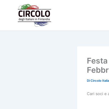
Vai
al
contenuto
Festa
Febbr
Di
Circolo Ital
Cari soci e 