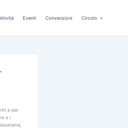
Attività
Eventi
Convenzioni
Circolo
–
iti e per
ni e i
alasatama,