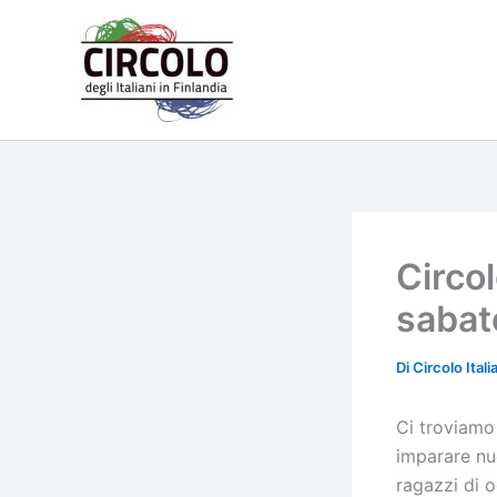
Vai
al
contenuto
Circol
sabat
Di
Circolo Ital
Ci troviamo 
imparare nuo
ragazzi di 