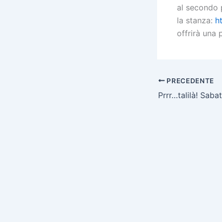
al secondo 
la stanza:
h
offrirà una
PRECEDENTE
Prrr…talilà! Sab