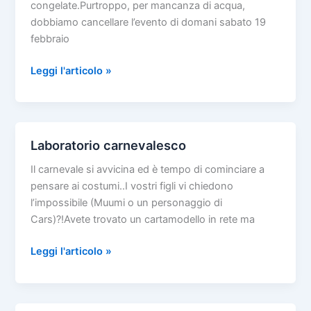
congelate.Purtroppo, per mancanza di acqua,
dobbiamo cancellare l’evento di domani sabato 19
febbraio
Finalissima
Leggi l'articolo »
del
Festival
di
Sanremo
Laboratorio carnevalesco
EVENTO
Il carnevale si avvicina ed è tempo di cominciare a
CANCELLATO!!
pensare ai costumi..I vostri figli vi chiedono
l’impossibile (Muumi o un personaggio di
Cars)?!Avete trovato un cartamodello in rete ma
Laboratorio
Leggi l'articolo »
carnevalesco