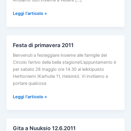
Andiamo tutti insieme a vedere […]
Gita
Leggi l'articolo »
allo
zoo
di
Korkeasaari
Festa di primavera 2011
Benvenuti a festeggiare insieme alle famiglie del
Circolo l’arrivo della bella stagione!L’appuntamento è
per sabato 28 maggio ore 14.30 al leikkipuisto
Herttoniemi (Karhutie 11, Helsinki). Vi invitiamo a
portare qualcosa
Festa
Leggi l'articolo »
di
primavera
2011
Gita a Nuuksio 12.6.2011