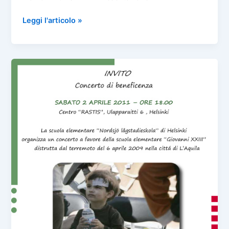
Il
Leggi l'articolo »
Risorgimento
attraverso
il
cinema