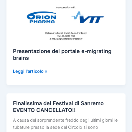
Presentazione del portale e-migrating
brains
Presentazione
Leggi l'articolo »
del
portale
e-
migrating
Finalissima del Festival di Sanremo
brains
EVENTO CANCELLATO!!
A causa del sorprendente freddo degli ultimi giorni le
tubature presso la sede del Circolo si sono