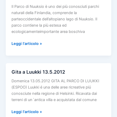
Il Parco di Nuuksio è uno dei più conosciuti parchi
naturali della Finlandia, comprende la
parteoccidentale dell’altopiano lago di Nuuksio. Il
parco contiene la più estesa ed
ecologicamenteimportante area boschiva
Gita
Leggi l'articolo »
a
Nuuksio
12.6.2011
Gita a Luukki 13.5.2012
Domenica 13.05.2012 GITA AL PARCO DI LUUKKI
(ESPOO) Luukki é una delle aree ricreative piú
conosciute nella regione di Helsinki. Ricavata dai
terreni di un´antica villa e acquistata dal comune
Gita
Leggi l'articolo »