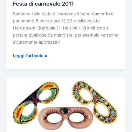
Festa di carnevale 2011
Benvenuti alla festa di carnevale!L’appuntamento è
per sabato 5 marzo ore 13.30 al leikkipuisto
Herttoniemi (Karhutie 11, Helsinki). Vi invitiamo a
portare qualcosa da mangiare, per esempio verranno
sicuramente apprezzati
Festa
Leggi l'articolo »
di
carnevale
2011