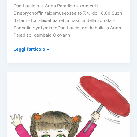
Dan Laurinin ja Anna Paradison konsertti
Sinebrychoffin taidemuseossa to 7.4. klo 18.00 Suoni
Italiani – Italialaiset äänetLa nascita della sonata –
Sonaatin syntyminenDan Laurin, nokkahuilu ja Anna
Paradiso, cembalo Giovanni
Suoni
Leggi l'articolo »
Italiani
–
Italialaiset
äänet