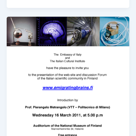
(carnevale
&
Karaoke)