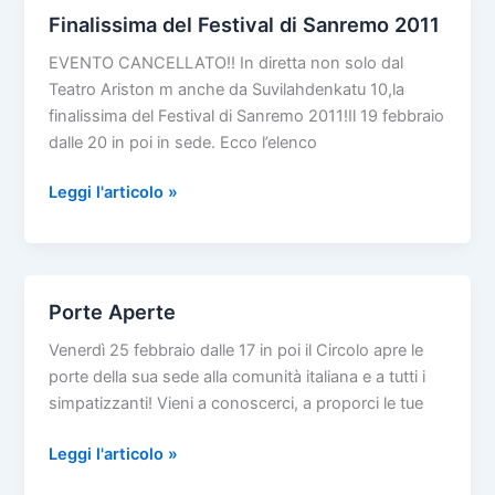
Finalissima del Festival di Sanremo 2011
EVENTO CANCELLATO!! In diretta non solo dal
Teatro Ariston m anche da Suvilahdenkatu 10,la
finalissima del Festival di Sanremo 2011!Il 19 febbraio
dalle 20 in poi in sede. Ecco l’elenco
Finalissima
Leggi l'articolo »
del
Festival
di
Sanremo
Porte Aperte
2011
Venerdì 25 febbraio dalle 17 in poi il Circolo apre le
porte della sua sede alla comunità italiana e a tutti i
simpatizzanti! Vieni a conoscerci, a proporci le tue
Porte
Leggi l'articolo »
Aperte