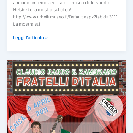
andiamo insieme a visitare il museo dello sport di
Helsinki e la mostra sul circo!
http://www.urheilumuseo.fi/Default.aspx?tabid=3111
La mostra sul
Visita
Leggi l'articolo »
al
museo
dello
sport