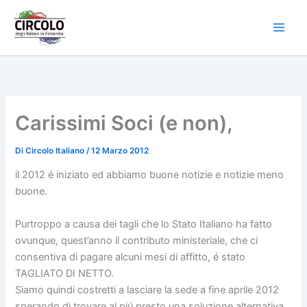
Vai
al
contenuto
Carissimi Soci (e non),
Di
Circolo Italiano
/
12 Marzo 2012
il 2012 é iniziato ed abbiamo buone notizie e notizie meno
buone.
Purtroppo a causa dei tagli che lo Stato Italiano ha fatto
ovunque, quest’anno il contributo ministeriale, che ci
consentiva di pagare alcuni mesi di affitto, é stato
TAGLIATO DI NETTO.
Siamo quindi costretti a lasciare la sede a fine aprile 2012
sperando di trovare al piú presto una soluzione alternativa