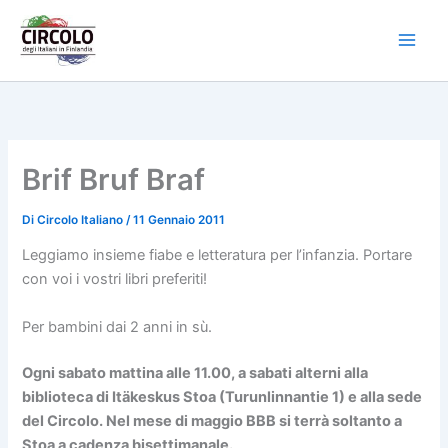
Vai
al
contenuto
Brif Bruf Braf
Di
Circolo Italiano
/
11 Gennaio 2011
Leggiamo insieme fiabe e letteratura per l’infanzia. Portare
con voi i vostri libri preferiti!
Per bambini dai 2 anni in sù.
Ogni sabato mattina alle 11.00, a sabati alterni alla
biblioteca di Itäkeskus Stoa (Turunlinnantie 1) e alla sede
del Circolo. Nel mese di maggio BBB si terrà soltanto a
Stoa a cadenza bisettimanale.