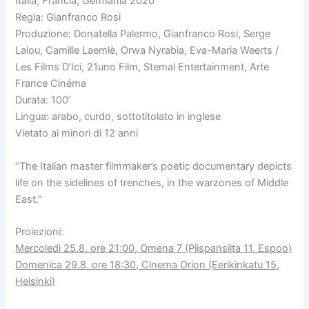
Italia, Francia, Germania 2020
Regia: Gianfranco Rosi
Produzione: Donatella Palermo, Gianfranco Rosi, Serge
Lalou, Camille Laemlè, Orwa Nyrabia, Eva-Maria Weerts /
Les Films D’Ici, 21uno Film, Stemal Entertainment, Arte
France Cinéma
Durata: 100′
Lingua: arabo, curdo, sottotitolato in inglese
Vietato ai minori di 12 anni
“The Italian master filmmaker’s poetic documentary depicts
life on the sidelines of trenches, in the warzones of Middle
East.”
Proiezioni:
Mercoledì 25.8. ore 21:00, Omena 7 (Piispansilta 11, Espoo)
Domenica 29.8. ore 18:30, Cinema Orion (Eerikinkatu 15,
Helsinki)