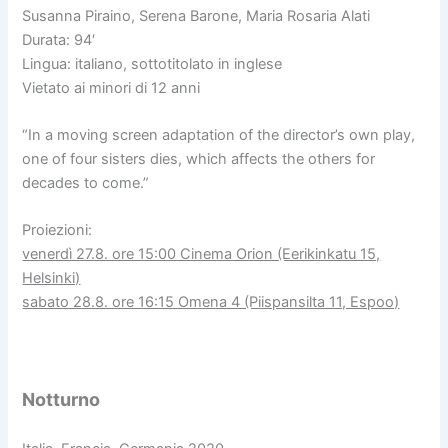
Susanna Piraino, Serena Barone, Maria Rosaria Alati
Durata: 94′
Lingua: italiano, sottotitolato in inglese
Vietato ai minori di 12 anni
“In a moving screen adaptation of the director’s own play,
one of four sisters dies, which affects the others for
decades to come.”
Proiezioni:
venerdì 27.8. ore 15:00 Cinema Orion (Eerikinkatu 15,
Helsinki)
sabato 28.8. ore 16:15 Omena 4 (Piispansilta 11, Espoo)
Notturno