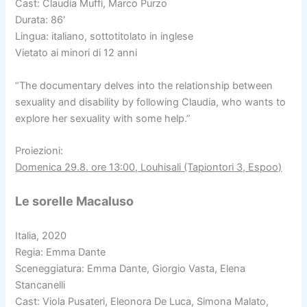
Cast: Claudia Muffi, Marco Purzo
Durata: 86′
Lingua: italiano, sottotitolato in inglese
Vietato ai minori di 12 anni
“The documentary delves into the relationship between
sexuality and disability by following Claudia, who wants to
explore her sexuality with some help.”
Proiezioni:
Domenica 29.8. ore 13:00, Louhisali (Tapiontori 3, Espoo)
Le sorelle Macaluso
Italia, 2020
Regia: Emma Dante
Sceneggiatura: Emma Dante, Giorgio Vasta, Elena
Stancanelli
Cast: Viola Pusateri, Eleonora De Luca, Simona Malato,