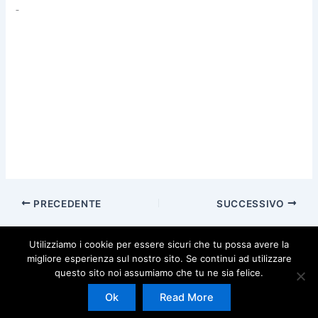
PRECEDENTE
SUCCESSIVO
Utilizziamo i cookie per essere sicuri che tu possa avere la
migliore esperienza sul nostro sito. Se continui ad utilizzare
questo sito noi assumiamo che tu ne sia felice.
Copyright © 2026 | Powered by
Tema WordPress Astra
Ok
Read More