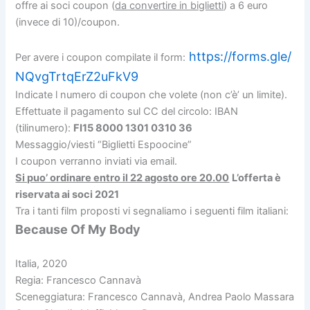
offre ai soci coupon (
da convertire in biglietti
) a 6 euro
(invece di 10)/coupon.
https://forms.gle/
Per avere i coupon compilate il form:
NQvgTrtqErZ2uFkV9
Indicate l numero di coupon che volete (non c’è’ un limite).
Effettuate il pagamento sul CC del circolo: IBAN
(tilinumero):
FI15 8000 1301 0310 36
Messaggio/viesti “Biglietti Espoocine”
I coupon verranno inviati via email.
Si puo’ ordinare entro il 22 agosto ore 20.00
L’offerta è
riservata ai soci 2021
Tra i tanti film proposti vi segnaliamo i seguenti film italiani:
Because Of My Body
Italia, 2020
Regia: Francesco Cannavà
Sceneggiatura: Francesco Cannavà, Andrea Paolo Massara