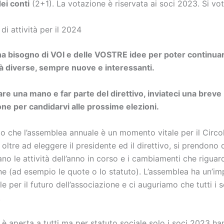
dei conti
(2+1). La
votazione è riservata ai soci 2023
.
Si vo
di attività per il 2024
o ha bisogno di VOI e delle VOSTRE idee per poter continuar
ità diverse, sempre nuove e interessanti.
are una mano e far parte del direttivo, inviateci una breve
ne per candidarvi alle prossime elezioni.
mo che l’assemblea annuale è un momento vitale per il Circo
 oltre ad eleggere il presidente ed il direttivo, si prendono 
no le attività dell’anno in corso e i cambiamenti che rigua
one (ad esempio le quote o lo statuto). L’assemblea ha un’i
e per il futuro dell’associazione e ci auguriamo
che tutti i
.
è aperta a tutti ma per statuto sociale solo i soci 2023 han