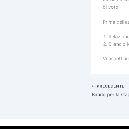
di voto.
Prima dell’
Relazione
Bilancio
Vi aspettia
PRECEDENTE