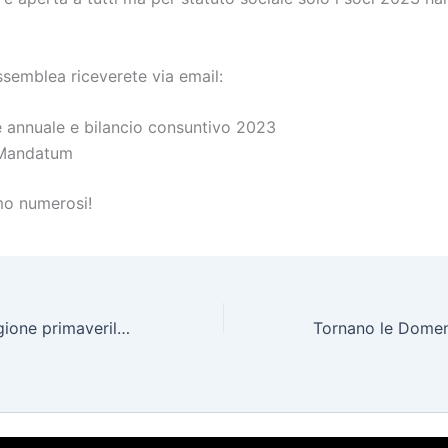
assemblea riceverete via email:
 annuale e bilancio consuntivo 2023
 Mandatum
mo numerosi!
Bando per la stagione primaverile: mandaci la tua proposta!