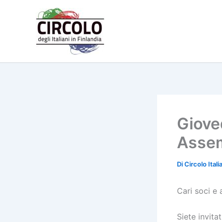
Vai
al
contenuto
Giove
Assem
Di
Circolo Ital
Cari soci e 
Siete invita