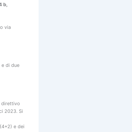
4 b,
o via
 e di due
direttivo
ci 2023. Si
(4+2) e dei