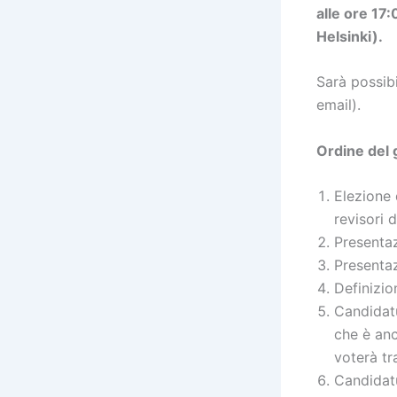
alle ore 17
Helsinki).
Sarà possibi
email).
Ordine del 
Elezione 
revisori
Presentaz
Presenta
Definizio
Candidatu
che è anc
voterà t
Candidat