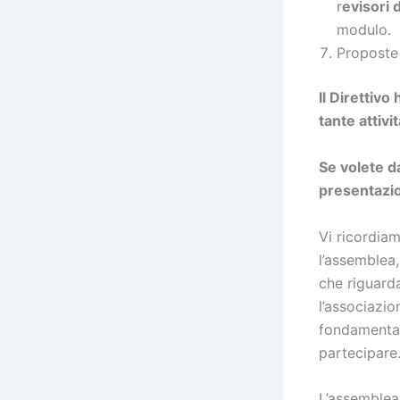
r
evisori 
modulo.
Proposte
Il Direttiv
tante attiv
Se volete d
presentazio
Vi ricordia
l’assemblea,
che riguarda
l’associazi
fondamental
partecipare
L’assemblea 