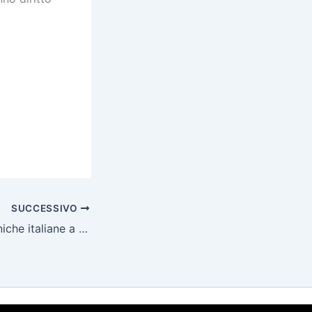
SUCCESSIVO
Tornano le Domeniche italiane a Luckan / 21.01, 18.02 e 17.03.