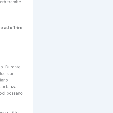
terà tramite
e ad offrire
lo. Durante
decisioni
rdano
mportanza
 soci possano
no diritto