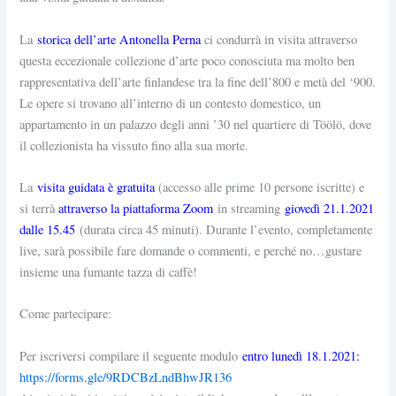
La
storica dell’arte Antonella Perna
ci condurrà in visita attraverso
questa eccezionale collezione d’arte poco conosciuta ma molto ben
rappresentativa dell’arte finlandese tra la fine dell’800 e metà del ‘900.
Le opere si trovano all’interno di un contesto domestico, un
appartamento in un palazzo degli anni ’30 nel quartiere di Töölö, dove
il collezionista ha vissuto fino alla sua morte.
La
visita guidata è gratuita
(accesso alle prime 10 persone iscritte) e
si terrà
attraverso la piattaforma Zoom
in streaming
giovedì 21.1.2021
dalle 15.45
(durata circa 45 minuti). Durante l’evento, completamente
live, sarà possibile fare domande o commenti, e perché no…gustare
insieme una fumante tazza di caffè!
Come partecipare:
Per iscriversi compilare il seguente modulo
entro lunedì 18.1.2021:
https://forms.gle/9RDCBzLndBhwJR136