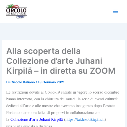
Vai
al
contenuto
Alla scoperta della
Collezione d’arte Juhani
Kirpilä – in diretta su ZOOM
Di
Circolo Italiano
/
13 Gennaio 2021
Le restrizioni dovute al Covid-19 entrate in vigore lo scorso dicembre
hanno interrotto, con la chiusura dei musei, la serie di eventi culturali
dedicati all’arte e alle mostre che avevamo inaugurato dopo l’estate.
Pertanto siamo ora felici di proporvi in collaborazione con
la
Collezione d’arte Juhani Kirpilä
(
https://taidekotikirpila.fi
)
una visita guidata a distanza.